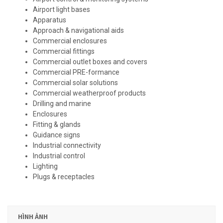
Airport light bases
Apparatus
Approach & navigational aids
Commercial enclosures
Commercial fittings
Commercial outlet boxes and covers
Commercial PRE-formance
Commercial solar solutions
Commercial weatherproof products
Drilling and marine
Enclosures
Fitting & glands
Guidance signs
Industrial connectivity
Industrial control
Lighting
Plugs & receptacles
HÌNH ẢNH