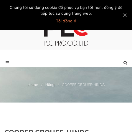
Chúng tôi sử dụng cookie để phục vụ bạn tốt hơn, đồng ý để
Trang chủ
Giới thiệu
Khách hàng
Liên hệ
Thành viên
tiếp tục sử dụng trang web.
Tôi đồng ý
Home
/
Hãng
/
COOPER CROUSE-HINDS