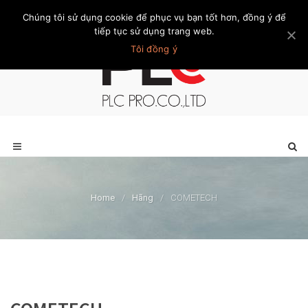
Chúng tôi sử dụng cookie để phục vụ bạn tốt hơn, đồng ý để
Trang chủ
Giới thiệu
Khách hàng
Liên hệ
Thành viên
tiếp tục sử dụng trang web.
Tôi đồng ý
Home
/
Hãng
/
COMETECH