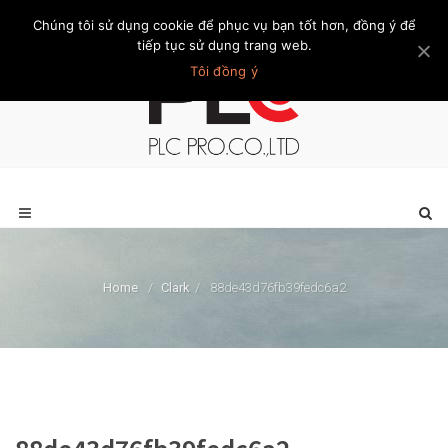
Chúng tôi sử dụng cookie để phục vụ bạn tốt hơn, đồng ý để
Trang chủ
Giới thiệu
Khách hàng
Liên hệ
Thành viên
tiếp tục sử dụng trang web.
Tôi đồng ý
Home
/
Clark
/
88de43d76fb39fedc6a2