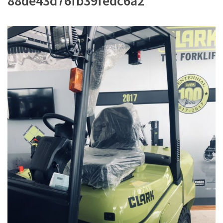
88de43d76fb39fedc6a2