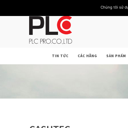
TRANG CHỦ
GIỚI THIỆU
KHÁCH HÀNG
LIÊN HỆ
Chúng tôi sử d
TIN TỨC
CÁC HÃNG
SẢN PHẨM