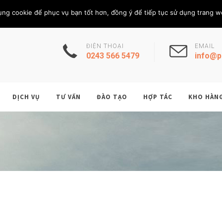
Chủ Nhật, 9/8/202
THÀNH VIÊN
ụng cookie để phục vụ bạn tốt hơn, đồng ý để tiếp tục sử dụng trang w
ĐIỆN THOẠI
EMAIL
0243 566 5479
info@p
DỊCH VỤ
TƯ VẤN
ĐÀO TẠO
HỢP TÁC
KHO HÀN