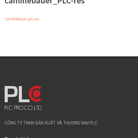
camillebauer_PLC-res
camillebauer_plc-res
CÔNG TY TNHH SẢN XUẤT VÀ THƯƠNG MẠI PLC