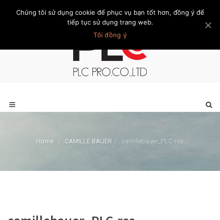
Chúng tôi sử dụng cookie để phục vụ bạn tốt hơn, đồng ý để
Trang chủ
Giới thiệu
Khách hàng
Liên hệ
Thành viên
tiếp tục sử dụng trang web.
Tôi đồng ý
Home
/
CAMILLE BAUER
/
camillebauer_PLC-res