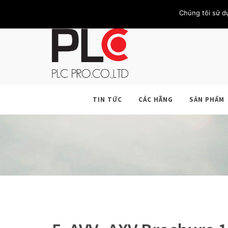
TRANG CHỦ
GIỚI THIỆU
KHÁCH HÀNG
LIÊN HỆ
Chúng tôi sử d
TIN TỨC
CÁC HÃNG
SẢN PHẨM