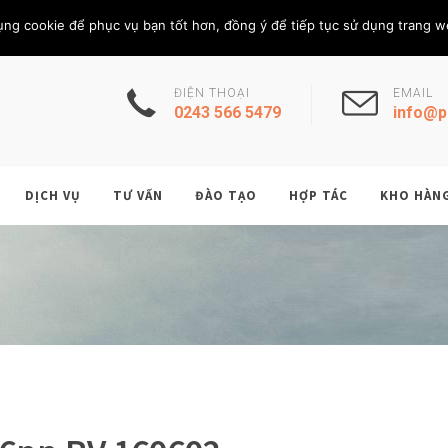
Thứ Năm, 6/8/202
THÀNH VIÊN
ụng cookie để phục vụ bạn tốt hơn, đồng ý để tiếp tục sử dụng trang w
ĐIỆN THOẠI
EMAIL
0243 566 5479
info@p
DỊCH VỤ
TƯ VẤN
ĐÀO TẠO
HỢP TÁC
KHO HÀN