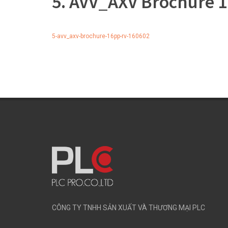
5. AVV_AXV Brochure 
5-avv_axv-brochure-16pp-rv-160602
CÔNG TY TNHH SẢN XUẤT VÀ THƯƠNG MẠI PLC