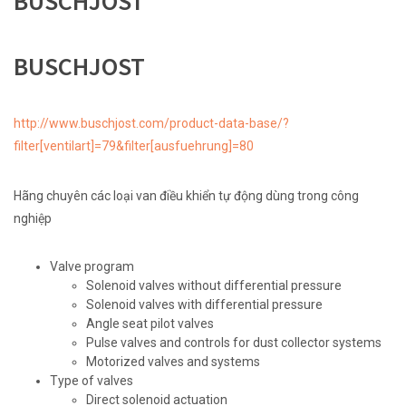
BUSCHJOST
BUSCHJOST
http://www.buschjost.com/product-data-base/?
filter[ventilart]=79&filter[ausfuehrung]=80
Hãng chuyên các loại van điều khiển tự động dùng trong công
nghiệp
Valve program
Solenoid valves without differential pressure
Solenoid valves with differential pressure
Angle seat pilot valves
Pulse valves and controls for dust collector systems
Motorized valves and systems
Type of valves
Direct solenoid actuation