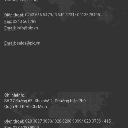
Điện thoại:
0243 566 5479/ 3 640 3731/ 0913578498
Fax:
0243 561788
Email:
info@plc.vn
Email:
sales@plc.vn
Chi nhánh:
Số 27 đường 68 -Khu phố 2- Phường Hiệp Phú
Quận 9- TP. Hồ Chí Minh
Điện thoại:
028 3897 3890/ 028 6288 9009/ 028 3736 1415
Fax:
028.62889009