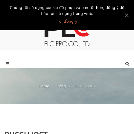
Chúng tôi sử dụng cookie để phục vụ bạn tốt hơn, đồng ý để
Trang chủ
Giới thiệu
Khách hàng
Liên hệ
Thành viên
tiếp tục sử dụng trang web.
Tôi đồng ý
Home
/
Hãng
/
BUSCHJOST