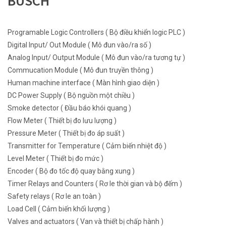
BUSCH
Programable Logic Controllers ( Bộ điều khiển logic PLC )
Digital Input/ Out Module ( Mô đun vào/ra số )
Analog Input/ Output Module ( Mô đun vào/ra tương tự )
Commucation Module ( Mô đun truyền thông )
Human machine interface ( Màn hình giao diện )
DC Power Supply ( Bộ nguồn một chiều )
Smoke detector ( Đầu báo khói quang )
Flow Meter ( Thiết bị đo lưu lượng )
Pressure Meter ( Thiết bị đo áp suất )
Transmitter for Temperature ( Cảm biến nhiệt độ )
Level Meter ( Thiết bị đo mức )
Encoder ( Bộ đo tốc độ quay bằng xung )
Timer Relays and Counters ( Rơ le thời gian và bộ đếm )
Safety relays ( Rơ le an toàn )
Load Cell ( Cảm biến khối lượng )
Valves and actuators ( Van và thiết bị chấp hành )