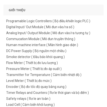
GIỚI THIỆU
Programable Logic Controllers ( Bộ điều khiển logic PLC )
Digital Input/ Out Module ( Mô đun vào/ra số )
Analog Input/ Output Module ( Mô đun vào/ra tương tự )
Commucation Module ( Mô đun truyền thông )
Human machine interface ( Màn hình giao diện )
DC Power Supply ( Bộ nguồn một chiều )
Smoke detector ( Đầu báo khói quang )
Flow Meter ( Thiết bị đo lưu lượng )
Pressure Meter ( Thiết bị đo áp suất )
Transmitter for Temperature ( Cảm biến nhiệt độ )
Level Meter ( Thiết bị đo mức )
Encoder ( Bộ đo tốc độ quay bằng xung )
Timer Relays and Counters ( Rơ le thời gian và bộ đếm )
Safety relays ( Rơ le an toàn )
Load Cell ( Cảm biến khối lượng )