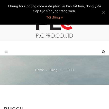
Chúng tôi sử dụng cookie để phục vụ bạn tốt hơn, đồng ý để
Trang chủ
Giới thiệu
Khách hàng
Liên hệ
Thành viên
tiếp tục sử dụng trang web.
Tôi đồng ý
Home
/
Hãng
/
BUSCH