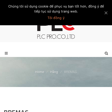
Chúng tôi sử dụng cookie để phục vụ bạn tốt hơn, đồng ý để
Trang chủ
Giới thiệu
Khách hàng
Liên hệ
Thành viên
tiếp tục sử dụng trang web.
Tôi đồng ý
Home
/
Hãng
/
BREMAS