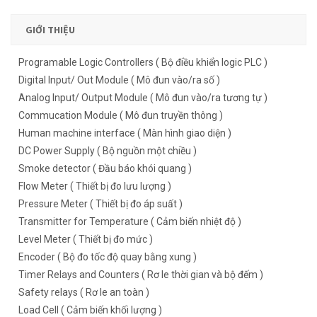
GIỚI THIỆU
Programable Logic Controllers ( Bộ điều khiển logic PLC )
Digital Input/ Out Module ( Mô đun vào/ra số )
Analog Input/ Output Module ( Mô đun vào/ra tương tự )
Commucation Module ( Mô đun truyền thông )
Human machine interface ( Màn hình giao diện )
DC Power Supply ( Bộ nguồn một chiều )
Smoke detector ( Đầu báo khói quang )
Flow Meter ( Thiết bị đo lưu lượng )
Pressure Meter ( Thiết bị đo áp suất )
Transmitter for Temperature ( Cảm biến nhiệt độ )
Level Meter ( Thiết bị đo mức )
Encoder ( Bộ đo tốc độ quay bằng xung )
Timer Relays and Counters ( Rơ le thời gian và bộ đếm )
Safety relays ( Rơ le an toàn )
Load Cell ( Cảm biến khối lượng )