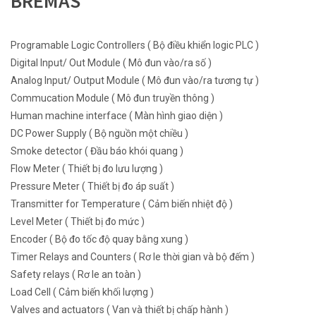
BREMAS
Programable Logic Controllers ( Bộ điều khiển logic PLC )
Digital Input/ Out Module ( Mô đun vào/ra số )
Analog Input/ Output Module ( Mô đun vào/ra tương tự )
Commucation Module ( Mô đun truyền thông )
Human machine interface ( Màn hình giao diện )
DC Power Supply ( Bộ nguồn một chiều )
Smoke detector ( Đầu báo khói quang )
Flow Meter ( Thiết bị đo lưu lượng )
Pressure Meter ( Thiết bị đo áp suất )
Transmitter for Temperature ( Cảm biến nhiệt độ )
Level Meter ( Thiết bị đo mức )
Encoder ( Bộ đo tốc độ quay bằng xung )
Timer Relays and Counters ( Rơ le thời gian và bộ đếm )
Safety relays ( Rơ le an toàn )
Load Cell ( Cảm biến khối lượng )
Valves and actuators ( Van và thiết bị chấp hành )