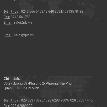
Điện thoại:
0243 566 5479/ 3 640 3731/ 0913578498
Fax:
0243 561788
Email:
info@plc.vn
Email:
sales@plc.vn
Chi nhánh:
Số 27 đường 68 -Khu phố 2- Phường Hiệp Phú
Quận 9- TP. Hồ Chí Minh
Điện thoại:
028 3897 3890/ 028 6288 9009/ 028 3736 1415
Fax:
028.62889009