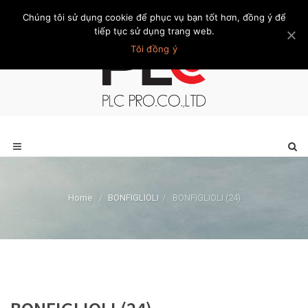
Chúng tôi sử dụng cookie để phục vụ bạn tốt hơn, đồng ý để
Trang chủ
Giới thiệu
Khách hàng
Liên hệ
Thành viên
tiếp tục sử dụng trang web.
Tôi đồng ý
Home
/
BONFIGLIOLI
/
BONFIGLIOLI (24)