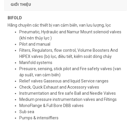
GIỚI THIỆU
BIFOLD
Hãng chuyên các thiết bị van cảm biến, van lưu lượng, lọc
Pneumatic, Hydraulic and Namur Mount solenoid valves
(khí nén thủy lực )
Pilot and manual
Filters, Regulators, flow control, Volume Boosters And
HIPEX valves (bộ lọc, điều tiết, kiểm soát dòng chảy
Manifold systems
Presusre, sensing, stick pilot and Fire safety valves (van
áp suất, van cảm biến)
Relief valves Gasseous and liquid Service ranges
Check, Quick Exhaust and Accessory valves
Instrumentation and fire safe Ball and Needle Valves
Medium pressure instrumentation valves and Filtings
MonoFlange & Full Bore DBB valves
Sub sea
Pumps & intensiffiers