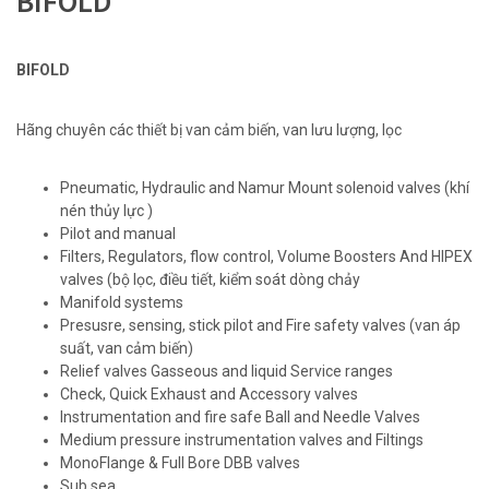
BIFOLD
BIFOLD
Hãng chuyên các thiết bị van cảm biến, van lưu lượng, lọc
Pneumatic, Hydraulic and Namur Mount solenoid valves (khí
nén thủy lực )
Pilot and manual
Filters, Regulators, flow control, Volume Boosters And HIPEX
valves (bộ lọc, điều tiết, kiểm soát dòng chảy
Manifold systems
Presusre, sensing, stick pilot and Fire safety valves (van áp
suất, van cảm biến)
Relief valves Gasseous and liquid Service ranges
Check, Quick Exhaust and Accessory valves
Instrumentation and fire safe Ball and Needle Valves
Medium pressure instrumentation valves and Filtings
MonoFlange & Full Bore DBB valves
Sub sea