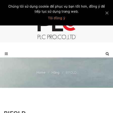
Chúng tôi sử dụng cookie để phục vụ bạn tốt hơn, đồng ý để
Trang chủ
Giới thiệu
Khách hàng
Liên hệ
Thành viên
tiếp tục sử dụng trang web.
Tôi đồng ý
Home
/
Hãng
/
BIFOLD