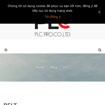
Chúng tôi sử dụng cookie để phục vụ bạn tốt hơn, đồng ý để
Trang chủ
Giới thiệu
Khách hàng
Liên hệ
Thành viên
tiếp tục sử dụng trang web.
Tôi đồng ý
Home
/
Hãng
/
BELT