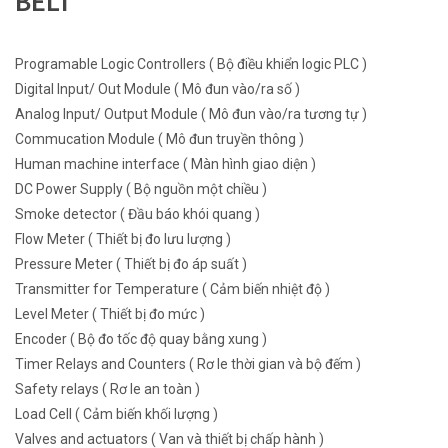
BELT
Programable Logic Controllers ( Bộ điều khiển logic PLC )
Digital Input/ Out Module ( Mô đun vào/ra số )
Analog Input/ Output Module ( Mô đun vào/ra tương tự )
Commucation Module ( Mô đun truyền thông )
Human machine interface ( Màn hình giao diện )
DC Power Supply ( Bộ nguồn một chiều )
Smoke detector ( Đầu báo khói quang )
Flow Meter ( Thiết bị đo lưu lượng )
Pressure Meter ( Thiết bị đo áp suất )
Transmitter for Temperature ( Cảm biến nhiệt độ )
Level Meter ( Thiết bị đo mức )
Encoder ( Bộ đo tốc độ quay bằng xung )
Timer Relays and Counters ( Rơ le thời gian và bộ đếm )
Safety relays ( Rơ le an toàn )
Load Cell ( Cảm biến khối lượng )
Valves and actuators ( Van và thiết bị chấp hành )