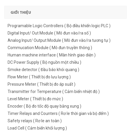
GIỚI THIỆU
Programable Logic Controllers ( Bộ điều khiển logic PLC )
Digital Input/ Out Module ( Mô đun vào/ra số )
Analog Input/ Output Module ( Mô đun vào/ra tương tự )
Commucation Module ( Mô đun truyền thông )
Human machine interface ( Màn hình giao diện )
DC Power Supply ( Bộ nguồn một chiều )
Smoke detector ( Đầu báo khói quang )
Flow Meter ( Thiết bị đo lưu lượng )
Pressure Meter ( Thiết bị đo áp suất )
Transmitter for Temperature ( Cảm biến nhiệt độ )
Level Meter ( Thiết bị đo mức )
Encoder ( Bộ đo tốc độ quay bằng xung )
Timer Relays and Counters ( Rơ le thời gian và bộ đếm )
Safety relays ( Rơ le an toàn )
Load Cell ( Cảm biến khối lượng )