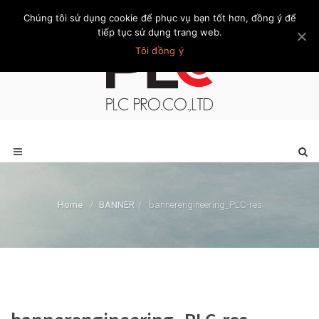
Chúng tôi sử dụng cookie để phục vụ bạn tốt hơn, đồng ý để
Trang chủ
Giới thiệu
Khách hàng
Liên hệ
Thành viên
tiếp tục sử dụng trang web.
Tôi đồng ý
Home
/
BANNER
/
bannerengineering_PLC-res