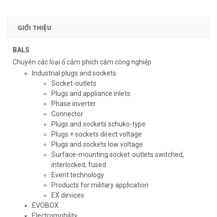
GIỚI THIỆU
BALS
Chuyên các loại ổ cắm phích cắm công nghiệp
Industrial plugs and sockets
Socket-outlets
Plugs and appliance inlets
Phase inverter
Connector
Plugs and sockets schuko-type
Plugs + sockets direct voltage
Plugs and sockets low voltage
Surface-mounting socket-outlets switched,
interlocked, fused
Event technology
Products for military application
EX devices
EVOBOX
Electromobility