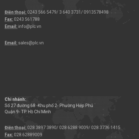
Điện thoại:
0243 566 5479/ 3 640 3731/ 0913578498
Fax:
0243 561788
Email:
info@plc.vn
Email:
sales@plc.vn
Chi nhánh:
Số 27 đường 68 -Khu phố 2- Phường Hiệp Phú
Quận 9- TP. Hồ Chí Minh
Điện thoại:
028 3897 3890/ 028 6288 9009/ 028 3736 1415
Fax:
028.62889009