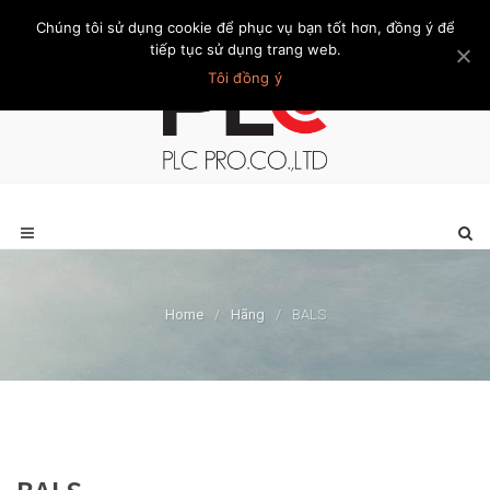
Chúng tôi sử dụng cookie để phục vụ bạn tốt hơn, đồng ý để
Trang chủ
Giới thiệu
Khách hàng
Liên hệ
Thành viên
tiếp tục sử dụng trang web.
Tôi đồng ý
Home
/
Hãng
/
BALS