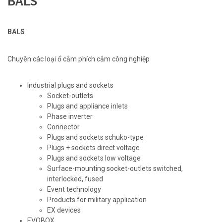
BALS
BALS
Chuyên các loại ổ cắm phích cắm công nghiệp
Industrial plugs and sockets
Socket-outlets
Plugs and appliance inlets
Phase inverter
Connector
Plugs and sockets schuko-type
Plugs + sockets direct voltage
Plugs and sockets low voltage
Surface-mounting socket-outlets switched,
interlocked, fused
Event technology
Products for military application
EX devices
EVOBOX