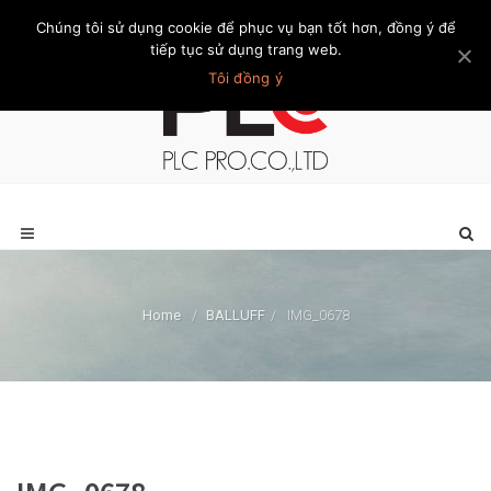
Chúng tôi sử dụng cookie để phục vụ bạn tốt hơn, đồng ý để
Trang chủ
Giới thiệu
Khách hàng
Liên hệ
Thành viên
tiếp tục sử dụng trang web.
Tôi đồng ý
Home
/
BALLUFF
/
IMG_0678