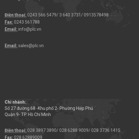
Điện thoại:
0243 566 5479/ 3 640 3731/ 0913578498
Fax:
0243 561788
Email:
info@plc.vn
Email:
sales@plc.vn
Chi nhánh:
Số 27 đường 68 -Khu phố 2- Phường Hiệp Phú
Quận 9- TP. Hồ Chí Minh
Điện thoại:
028 3897 3890/ 028 6288 9009/ 028 3736 1415
Fax:
028.62889009