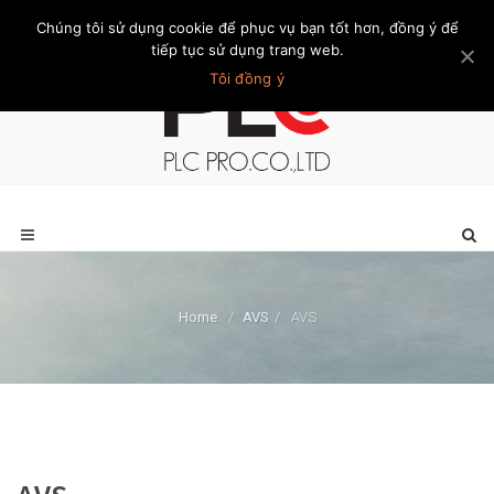
Chúng tôi sử dụng cookie để phục vụ bạn tốt hơn, đồng ý để
Trang chủ
Giới thiệu
Khách hàng
Liên hệ
Thành viên
tiếp tục sử dụng trang web.
Tôi đồng ý
Home
/
AVS
/
AVS