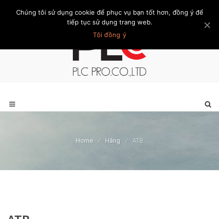
Chúng tôi sử dụng cookie để phục vụ bạn tốt hơn, đồng ý để
Trang chủ
Giới thiệu
Khách hàng
Liên hệ
Thành viên
tiếp tục sử dụng trang web.
Tôi đồng ý
Home
/
Hãng
/
ATB