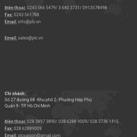
Điện thoại:
0243 566 5479/ 3 640 3731/ 0913578498
Fax:
0243 561788
Email:
info@plc.vn
Email:
sales@plc.vn
Chi nhánh:
Số 27 đường 68 -Khu phố 2- Phường Hiệp Phú
Quận 9- TP. Hồ Chí Minh
Điện thoại:
028 3897 3890/ 028 6288 9009/ 028 3736 1415
Fax:
028.62889009
Email:
plcsaigon@gmail.com