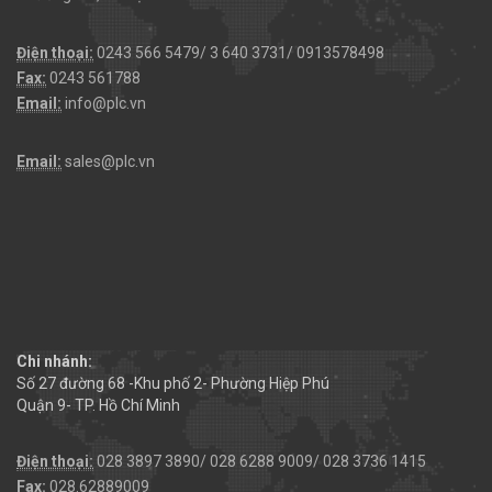
Điện thoại:
0243 566 5479/ 3 640 3731/ 0913578498
Fax:
0243 561788
Email:
info@plc.vn
Email:
sales@plc.vn
Chi nhánh:
Số 27 đường 68 -Khu phố 2- Phường Hiệp Phú
Quận 9- TP. Hồ Chí Minh
Điện thoại:
028 3897 3890/ 028 6288 9009/ 028 3736 1415
Fax:
028.62889009