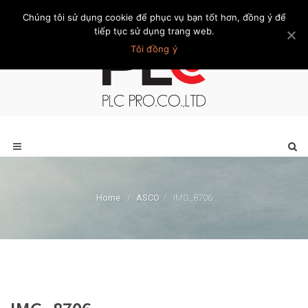
Chúng tôi sử dụng cookie để phục vụ bạn tốt hơn, đồng ý để
Trang chủ
Giới thiệu
Khách hàng
Liên hệ
Thành viên
tiếp tục sử dụng trang web.
Tôi đồng ý
Home
/
ASCO
/
IMG_8706