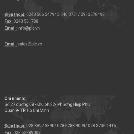
Điện thoại:
0243 566 5479/ 3 640 3731/ 0913578498
Fax:
0243 561788
Email:
info@plc.vn
Email:
sales@plc.vn
Chi nhánh:
Số 27 đường 68 -Khu phố 2- Phường Hiệp Phú
Quận 9- TP. Hồ Chí Minh
Điện thoại:
028 3897 3890/ 028 6288 9009/ 028 3736 1415
Fax:
028.62889009