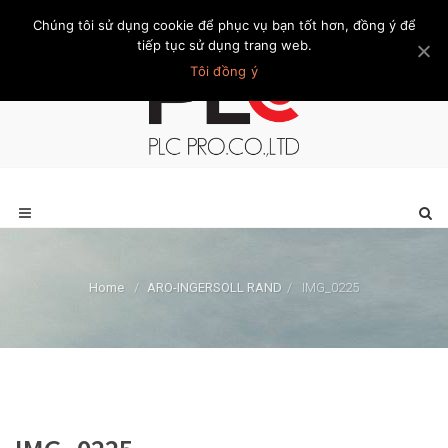
Chúng tôi sử dụng cookie để phục vụ bạn tốt hơn, đồng ý để
Trang chủ
Giới thiệu
Khách hàng
Liên hệ
Thành viên
tiếp tục sử dụng trang web.
Tôi đồng ý
Home
/
ARO-INGERSOLL RAND
/
IMG_0225