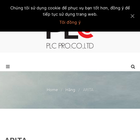
Chúng tôi sử dụng cookie để phục vụ bạn tốt hơn, đồng ý để
Trang chủ
Giới thiệu
Khách hàng
Liên hệ
Thành viên
tiếp tục sử dụng trang web.
Tôi đồng ý
Home
/
Hãng
/
ARITA