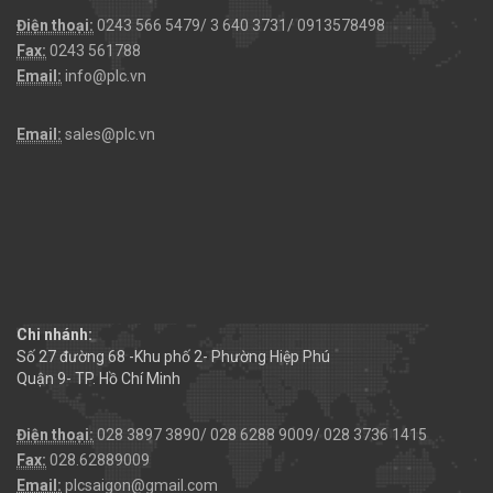
Điện thoại:
0243 566 5479/ 3 640 3731/ 0913578498
Fax:
0243 561788
Email:
info@plc.vn
Email:
sales@plc.vn
Chi nhánh:
Số 27 đường 68 -Khu phố 2- Phường Hiệp Phú
Quận 9- TP. Hồ Chí Minh
Điện thoại:
028 3897 3890/ 028 6288 9009/ 028 3736 1415
Fax:
028.62889009
Email:
plcsaigon@gmail.com