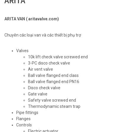
ARITA
ARITA VAN ( aritavalve.com)
Chuyên các loại van và các thiết bị phụ trợ
Valves
10k lift check valve screwed end
3-PC disco check valve
Air vent valve
Ball valve flanged end class
Ball valve flanged end PN16
Disco check valve
Gate valve
Safety valve screwed end
Thermodynamic steam trap
Pipe fittings
Flanges
Controls
Electric actuator