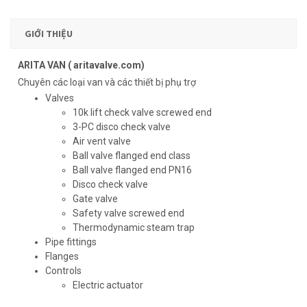
GIỚI THIỆU
ARITA VAN ( aritavalve.com)
Chuyên các loại van và các thiết bị phụ trợ
Valves
10k lift check valve screwed end
3-PC disco check valve
Air vent valve
Ball valve flanged end class
Ball valve flanged end PN16
Disco check valve
Gate valve
Safety valve screwed end
Thermodynamic steam trap
Pipe fittings
Flanges
Controls
Electric actuator