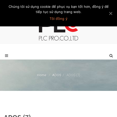
Chúng tôi sử dụng cookie để phục vụ bạn tốt hơn, đồng ý để
Trang chủ
Giới thiệu
Khách hàng
Liên hệ
Thành viên
tiếp tục sử dụng trang web.
Tôi đồng ý
Home
/
ADOS
/
ADOS (7)