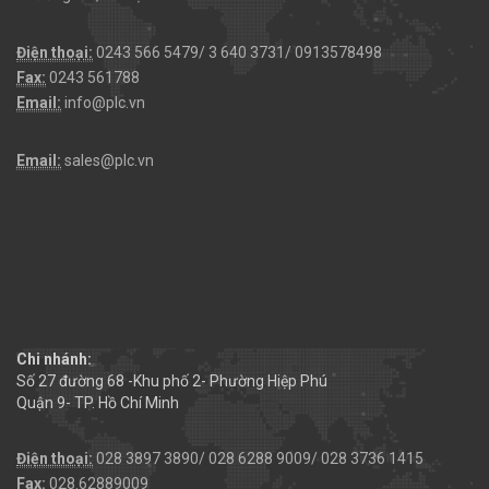
Điện thoại:
0243 566 5479/ 3 640 3731/ 0913578498
Fax:
0243 561788
Email:
info@plc.vn
Email:
sales@plc.vn
Chi nhánh:
Số 27 đường 68 -Khu phố 2- Phường Hiệp Phú
Quận 9- TP. Hồ Chí Minh
Điện thoại:
028 3897 3890/ 028 6288 9009/ 028 3736 1415
Fax:
028.62889009