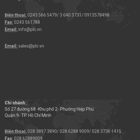
Điện thoại:
0243 566 5479/ 3 640 3731/ 0913578498
Fax:
0243 561788
Email:
info@plc.vn
Email:
sales@plc.vn
Chi nhánh:
Số 27 đường 68 -Khu phố 2- Phường Hiệp Phú
Quận 9- TP. Hồ Chí Minh
Điện thoại:
028 3897 3890/ 028 6288 9009/ 028 3736 1415
Fax:
028.62889009