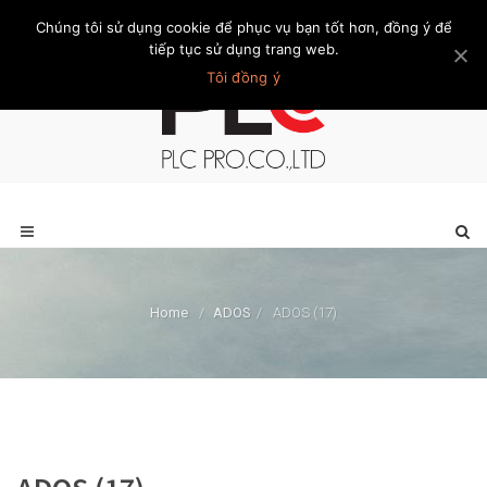
Chúng tôi sử dụng cookie để phục vụ bạn tốt hơn, đồng ý để
Trang chủ
Giới thiệu
Khách hàng
Liên hệ
Thành viên
tiếp tục sử dụng trang web.
Tôi đồng ý
Home
/
ADOS
/
ADOS (17)