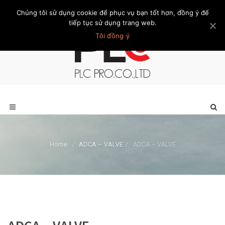
Chúng tôi sử dụng cookie để phục vụ bạn tốt hơn, đồng ý để
Trang chủ
Giới thiệu
Khách hàng
Liên hệ
Thành viên
tiếp tục sử dụng trang web.
Tôi đồng ý
Home
/
ADCA – VALVE
/
ADCA – VALVE