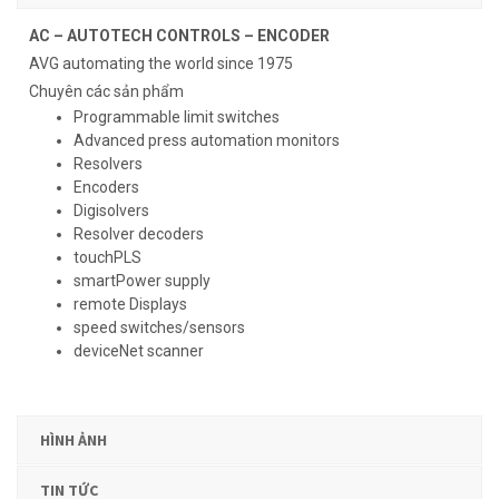
AC – AUTOTECH CONTROLS – ENCODER
AVG automating the world since 1975
Chuyên các sản phẩm
Programmable limit switches
Advanced press automation monitors
Resolvers
Encoders
Digisolvers
Resolver decoders
touchPLS
smartPower supply
remote Displays
speed switches/sensors
deviceNet scanner
HÌNH ẢNH
TIN TỨC