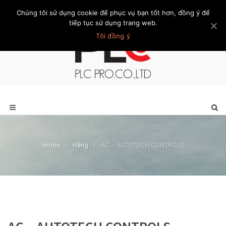
Chúng tôi sử dụng cookie để phục vụ bạn tốt hơn, đồng ý để
Trang chủ
Giới thiệu
Khách hàng
Liên hệ
Thành viên
tiếp tục sử dụng trang web.
Tôi đồng ý
Home
/
Hãng
/
AC – AUTOTECH CONTROLS