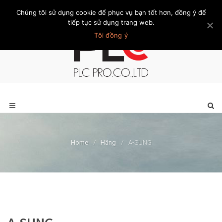
Chúng tôi sử dụng cookie để phục vụ bạn tốt hơn, đồng ý để
Trang chủ
Giới thiệu
Khách hàng
Liên hệ
Thành viên
tiếp tục sử dụng trang web.
Tôi đồng ý
Home
/
Hãng
/
A-SUNG