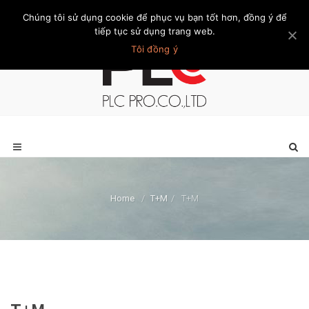
Chúng tôi sử dụng cookie để phục vụ bạn tốt hơn, đồng ý để
Trang chủ
Giới thiệu
Khách hàng
Liên hệ
Thành viên
tiếp tục sử dụng trang web.
Tôi đồng ý
Home
/
T+M
/
T+M