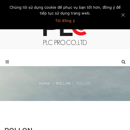
Chúng tôi sử dụng cookie để phục vụ bạn tốt hơn, đồng ý để
Trang chủ
Giới thiệu
Khách hàng
Liên hệ
Thành viên
tiếp tục sử dụng trang web.
Tôi đồng ý
Home
/
ROLLON
/
ROLLON